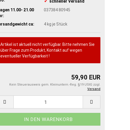
✓
​schneller Versand
agen 11.00- 21.00
037384 80945
r:
ersandgewicht ca:
4
kg je Stück
Artikel ist aktuell nicht verfügbar. Bitte nehmen Sie
über Frage zum Produkt, Kontakt auf wegen
eventueller Verfügbarkeit !
59,90 EUR
Kein Steuerausweis gem. Kleinuntern.-Reg. §19 UStG zzgl.
Versand