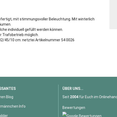
fertigt, mit stimmungsvoller Beleuchtung. Mit winterlich
bäumen.
he individuell gefüllt werden können.
er Trafobetrieb möglich.
.:32/45/10 cm. netztei Artikelnummer 54 0026
SSANTES
ÜBER UNS...
ren Blog
Seit
2004
für Euch im Onlinehand
männchen Info
Bewertungen
ilder