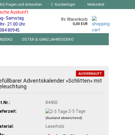
AQ Fragen und Antworten
Kundenlogin
Merkzettel
ische Auskunft
ag- Samstag
Ihr Warenkorb
Uhr- 21.00 Uhr
0,00 EUR
384 80945
ENDEKO
OSTER & GANZJAHRESDEKO
R WANDSCHILDER BLECHSPIELZEUG RETRO
NEUHEITEN
%SONDERANGEBOTE%
AUSVERKAUFT
efüllbarer Adventskalender »Schlitten« mit
eleuchtung
t.Nr.:
84450
eferzeit:
2-5 Tage
(Ausland abweichend)
terial:
Laserholz
fo: