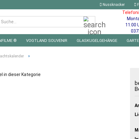
Nussknacker
F
Telefon
Mont
Suche...
11.00 
037
NFILME ®
VOGTLAND SOUVENIR
GLASKUGELGEHÄNGE
GART
 FÜRS KINDERZIMMER | LED WICHTEL & MINIWELTEN
BLECHSCHILDE
»
achtskalender
el in dieser Kategorie
b
B
Ar
Li
Ma
In