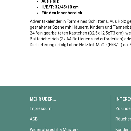
Aus Holz
H/B/T: 32/45/10 cm
Für den Innenbereich
Adventskalender in Form eines Schlittens. Aus Holz ge
gestalteter Szene mit Häusern, Kindern und Tannen
24 fein gearbeiteten Kästchen (B2,5xH2,5xT3 cm), welc
Batteriebetrieb (3x AA Batterien sind erforderlich) od
Die Lieferung erfolgt ohne Netzteil. Maße (H/B/T) ca
MEHR ÜBER...
INTERE
Impressum
Zu unse
AGB
Räucher
Widerrufsrecht & Muster-
Kundenb