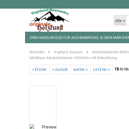
Alle
DREI HASELNÜSSE FÜR ASCHENBRÖDEL & DEFA MÄRCHE
LED LICHTERKETTEN UND FIGUREN
WEIHNACHTSDEKO
»
»
Startseite
Vogtland Souvenir
Adventskalender Weihn
befüllbarer Adventskalender »Schlitten« mit Beleuchtung
18
Artik
« Erster
« zurück
weiter »
Letzter »