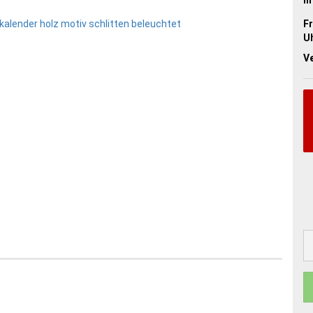
Fr
Uh
V