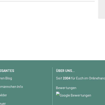
SSANTES
ÜBER UNS...
ren Blog
Seit
2004
für Euch im Onlinehand
männchen Info
Bewertungen
ilder
euer