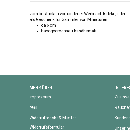
zum bestücken vorhandener Weihnachtsdeko, oder
als Geschenk für Sammler von Miniaturen.
ca 6 cm
handgedrechselt handbemalt
MEHR ÜBER...
INTERE
Impressum
Zu unse
AGB
Räucher
Widerrufsrecht & Muster-
Kundenb
Widerrufsformular
Unser n