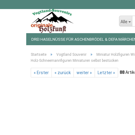
Alle
DREI HASELNÜSSE FÜR ASCHENBRÖDEL & DEFA MÄRCHE
LED LICHTERKETTEN UND FIGUREN
WEIHNACHTSDEKO
»
»
Startseite
Vogtland Souvenir
Miniatur Holzfiguren Wi
Holz-Schneemannfiguren Miniaturen selbst bestücken
88
Artik
« Erster
« zurück
weiter »
Letzter »