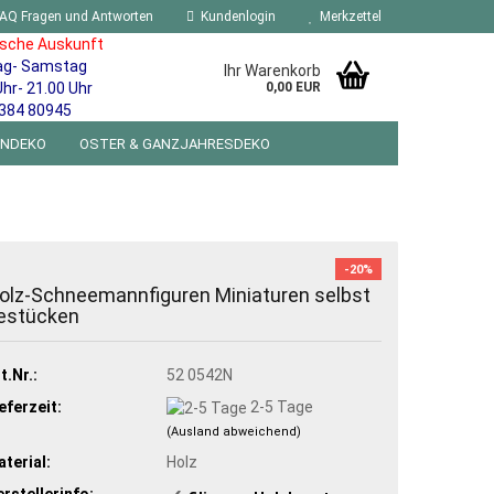
AQ Fragen und Antworten
Kundenlogin
Merkzettel
ische Auskunft
ag- Samstag
Ihr Warenkorb
Uhr- 21.00 Uhr
0,00 EUR
384 80945
ENDEKO
OSTER & GANZJAHRESDEKO
R WANDSCHILDER BLECHSPIELZEUG RETRO
NEUHEITEN
%SONDERANGEBOTE%
-20%
olz-Schneemannfiguren Miniaturen selbst
estücken
t.Nr.:
52 0542N
eferzeit:
2-5 Tage
(Ausland abweichend)
terial:
Holz
rstellerinfo: