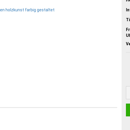
In
Ti
Fr
Uh
V