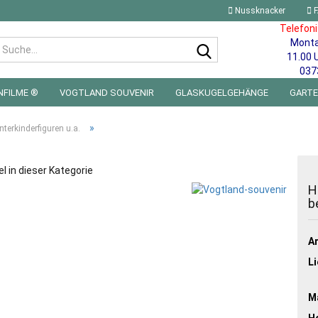
Nussknacker
F
Telefon
Mont
Suche...
11.00 
037
NFILME ®
VOGTLAND SOUVENIR
GLASKUGELGEHÄNGE
GART
 FÜRS KINDERZIMMER | LED WICHTEL & MINIWELTEN
BLECHSCHILDE
»
nterkinderfiguren u.a.
el in dieser Kategorie
H
b
Ar
Li
Ma
He