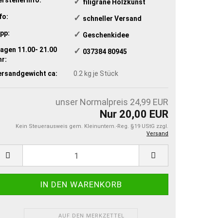
✓
​ filigrane Holzkunst
fo:
✓
​schneller Versand
pp:
✓
​Geschenkidee
agen 11.00- 21.00
✓
​ 037384 80945
r:
ersandgewicht ca:
0.2
kg je Stück
unser Normalpreis 24,99 EUR
Nur 20,00 EUR
Kein Steuerausweis gem. Kleinuntern.-Reg. §19 UStG zzgl.
Versand
AUF DEN MERKZETTEL