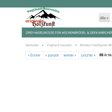
Alle
DREI HASELNÜSSE FÜR ASCHENBRÖDEL & DEFA MÄRCHE
LED LICHTERKETTEN UND FIGUREN
WEIHNACHTSDEKO
»
»
Startseite
Vogtland Souvenir
Miniatur Holzfiguren Wi
88
Artik
« Erster
« zurück
weiter »
Letzter »