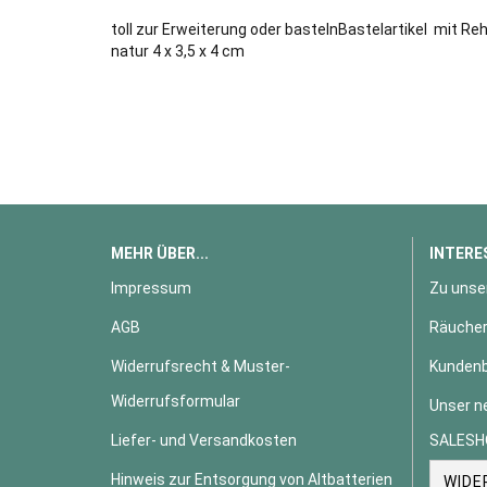
toll zur Erweiterung oder bastelnBastelartikel mit Reh
natur 4 x 3,5 x 4 cm
MEHR ÜBER...
INTERE
Impressum
Zu unse
AGB
Räucher
Widerrufsrecht & Muster-
Kundenb
Widerrufsformular
Unser n
Liefer- und Versandkosten
SALESH
Hinweis zur Entsorgung von Altbatterien
WIDE