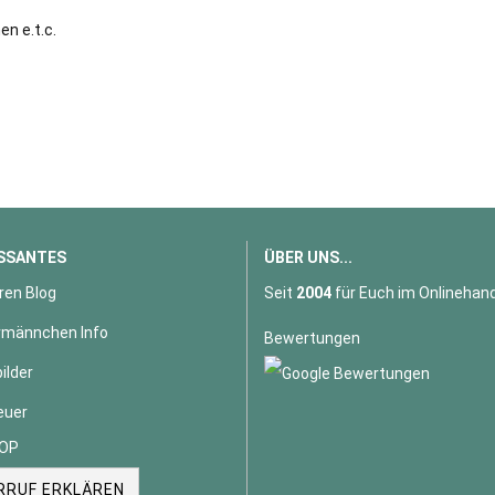
en e.t.c.
SSANTES
ÜBER UNS...
ren Blog
Seit
2004
für Euch im Onlinehand
männchen Info
Bewertungen
ilder
euer
OP
RRUF ERKLÄREN