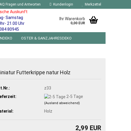
AQ Fragen und Antworten
Kundenlogin
Merkzettel
ische Auskunft
ag- Samstag
Ihr Warenkorb
Uhr- 21.00 Uhr
0,00 EUR
384 80945
ENDEKO
OSTER & GANZJAHRESDEKO
R WANDSCHILDER BLECHSPIELZEUG RETRO
NEUHEITEN
%SONDERANGEBOTE%
iniatur Futterkrippe natur Holz
t.Nr.:
z33
eferzeit:
2-5 Tage
(Ausland abweichend)
terial:
Holz
2,99 EUR