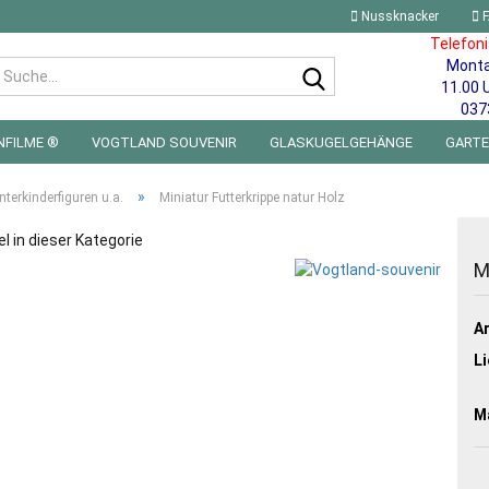
Nussknacker
F
Telefon
Mont
Suche...
11.00 
037
NFILME ®
VOGTLAND SOUVENIR
GLASKUGELGEHÄNGE
GART
 FÜRS KINDERZIMMER | LED WICHTEL & MINIWELTEN
BLECHSCHILDE
»
nterkinderfiguren u.a.
Miniatur Futterkrippe natur Holz
el in dieser Kategorie
M
Ar
Li
Ma