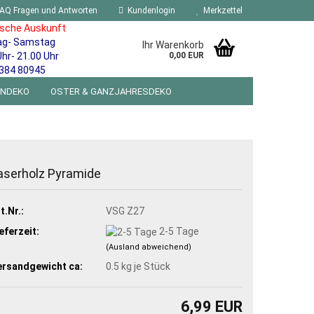
AQ Fragen und Antworten
Kundenlogin
Merkzettel
ische Auskunft
ag- Samstag
Ihr Warenkorb
Uhr- 21.00 Uhr
0,00 EUR
384 80945
ENDEKO
OSTER & GANZJAHRESDEKO
R WANDSCHILDER BLECHSPIELZEUG RETRO
NEUHEITEN
%SONDERANGEBOTE%
aserholz Pyramide
t.Nr.:
VSG Z27
eferzeit:
2-5 Tage
(Ausland abweichend)
ersandgewicht ca:
0.5
kg je Stück
6,99 EUR