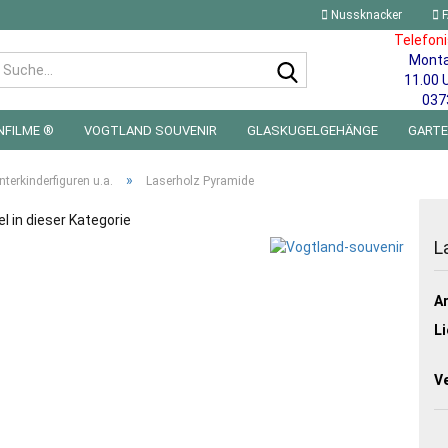
Nussknacker
F
Telefon
Mont
Suche...
11.00 
037
NFILME ®
VOGTLAND SOUVENIR
GLASKUGELGEHÄNGE
GART
 FÜRS KINDERZIMMER | LED WICHTEL & MINIWELTEN
BLECHSCHILDE
»
nterkinderfiguren u.a.
Laserholz Pyramide
el in dieser Kategorie
L
Ar
Li
V