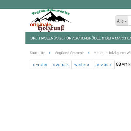
Alle
DREI HASELNÜSSE FÜR ASCHENBRÖDEL & DEFA MÄRCHE
LED LICHTERKETTEN UND FIGUREN
WEIHNACHTSDEKO
»
»
Startseite
Vogtland Souvenir
Miniatur Holzfiguren Wi
88
Artik
« Erster
« zurück
weiter »
Letzter »