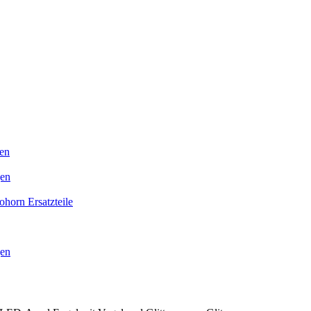
en
gen
horn Ersatzteile
gen