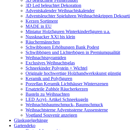
3D beleuchtete Fensterbilder
3D Led beleuchtet Dekoration
Adventskalender Weihnachtskalender
Adventsleuchter Spieluhren Weihnachtskrippen Dekoarti
Kerzen Sortiment
MADE in EU
Miniatur Holzfiguren Winterkinderfiguren u.a.
Nussknacker XXl bis klein
Räuchermännchen
Schwibbogen Erhöhungen Bank Podest
Schwibbögen und Lichterbögen in Premiumqualität
Weihnachtspyramiden
Exclusives Weihnachtsglas
Schneekinder Polystein + Wichtel
Originale hochwertige Holzhandwerkskunst günstig
Keramik und Polyfiguren
Porzellan Keramik Lichthäuser Winterszenen
Ersatzteile Zubhör Räucherkerzen
Basteln zu Weihnachten
LED Acryl- Artikel Schneekugeln
Weihnachtsbaumschmuck- Baumschmuck
Weihnachtsterne Adventssterne Aussensterne
Vogtland Souvenir anzeigen
Glaskugelgehänge
Gartendeko