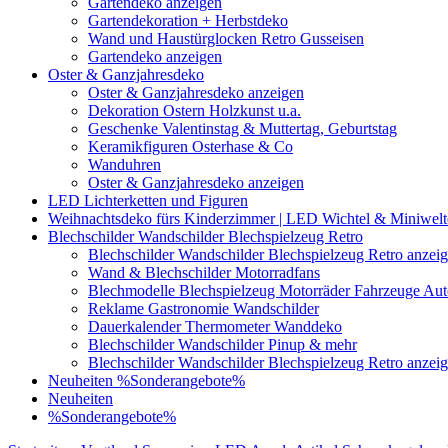
Gartendeko anzeigen
Gartendekoration + Herbstdeko
Wand und Haustürglocken Retro Gusseisen
Gartendeko anzeigen
Oster & Ganzjahresdeko
Oster & Ganzjahresdeko anzeigen
Dekoration Ostern Holzkunst u.a.
Geschenke Valentinstag & Muttertag, Geburtstag
Keramikfiguren Osterhase & Co
Wanduhren
Oster & Ganzjahresdeko anzeigen
LED Lichterketten und Figuren
Weihnachtsdeko fürs Kinderzimmer | LED Wichtel & Miniwelt
Blechschilder Wandschilder Blechspielzeug Retro
Blechschilder Wandschilder Blechspielzeug Retro anzei
Wand & Blechschilder Motorradfans
Blechmodelle Blechspielzeug Motorräder Fahrzeuge Auto
Reklame Gastronomie Wandschilder
Dauerkalender Thermometer Wanddeko
Blechschilder Wandschilder Pinup & mehr
Blechschilder Wandschilder Blechspielzeug Retro anzei
Neuheiten
%Sonderangebote%
Neuheiten
%Sonderangebote%