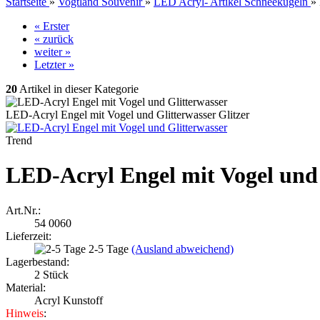
Startseite
»
Vogtland Souvenir
»
LED Acryl- Artikel Schneekugeln
»
« Erster
« zurück
weiter »
Letzter »
20
Artikel in dieser Kategorie
LED-Acryl Engel mit Vogel und Glitterwasser Glitzer
Trend
LED-Acryl Engel mit Vogel und 
Art.Nr.:
54 0060
Lieferzeit:
2-5 Tage
(Ausland abweichend)
Lagerbestand:
2
Stück
Material:
Acryl Kunstoff
Hinweis
: