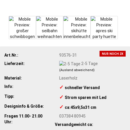
NUR NOCH 2X
Art.Nr.:
93576-31
Lieferzeit:
2-5 Tage
(Ausland abweichend)
Material:
Laserholz
Info:
✓
​schneller Versand
Tipp:
✓
​Strom sparen mit Led
Designinfo & Größe:
✓
​ca:45x9,5x31 cm
Fragen 11.00- 21.00
037384 80945
Uhr:
Versandgewicht ca: