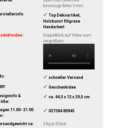
bevorzugr Birke 3 mm
rstellerinfo:
✓
​Top Dekoartikel,
Holzkunst filigrane
Handarbeit
roduktvideo
:
Doppelklick auf Video zum
vergrößern
fo:
✓
​schneller Versand
pp:
✓
​Geschenkidee
esigninfo &
✓
​ ca. 44,5 x 12 x 29,5 cm
röße:
agen 11.00- 21.00
✓
​ 037384 80945
r:
ersandgewicht ca:
3
kg je Stück