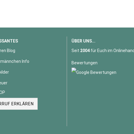
SSANTES
ÜBER UNS...
ren Blog
Seit
2004
für Euch im Onlinehand
männchen Info
Bewertungen
ilder
euer
OP
RRUF ERKLÄREN