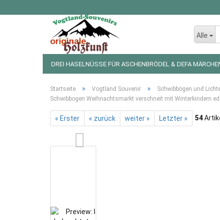
Alle
DREI HASELNÜSSE FÜR ASCHENBRÖDEL & DEFA MÄRCHE
LED LICHTERKETTEN UND FIGUREN
WEIHNACHTSDEKO
»
»
Startseite
Vogtland Souvenir
Schwibbögen und Licht
Schwibbogen Weihnachtsmarkt verschneit mit Winterkindern ede
54
Artik
« Erster
« zurück
weiter »
Letzter »