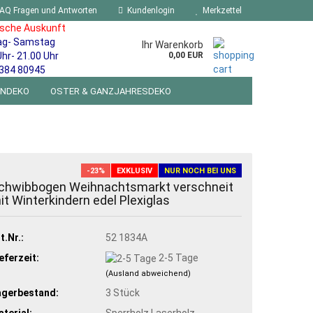
AQ Fragen und Antworten
Kundenlogin
Merkzettel
ische Auskunft
ag- Samstag
Ihr Warenkorb
Uhr- 21.00 Uhr
0,00 EUR
384 80945
ENDEKO
OSTER & GANZJAHRESDEKO
R WANDSCHILDER BLECHSPIELZEUG RETRO
NEUHEITEN
%SONDERANGEBOTE%
-23%
EXKLUSIV
NUR NOCH BEI UNS
chwibbogen Weihnachtsmarkt verschneit
it Winterkindern edel Plexiglas
t.Nr.:
52 1834A
eferzeit:
2-5 Tage
(Ausland abweichend)
agerbestand:
3
Stück
terial:
Sperrholz Laserholz