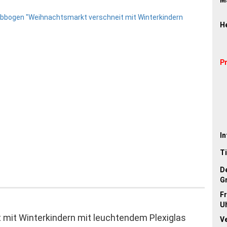
He
P
In
Ti
D
G
Fr
Uh
mit Winterkindern mit leuchtendem Plexiglas
V