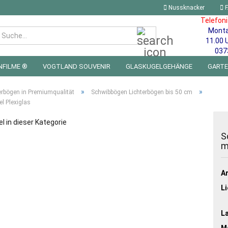
Nussknacker
F
Telefon
Mont
Suche...
11.00 
037
NFILME ®
VOGTLAND SOUVENIR
GLASKUGELGEHÄNGE
GART
 FÜRS KINDERZIMMER | LED WICHTEL & MINIWELTEN
BLECHSCHILDE
»
»
erbögen in Premiumqualität
Schwibbögen Lichterbögen bis 50 cm
l Plexiglas
el in dieser Kategorie
S
m
Ar
Li
L
Ma