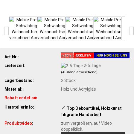
-23%
EXKLUSIV
NUR NOCH BEI UNS
Art.Nr.:
52 1834B
Lieferzeit:
2-5 Tage
(Ausland abweichend)
Lagerbestand:
2
Stück
Material:
Holz und Acrylglas
Rabatt endet am
:
Herstellerinfo:
✓
​Top Dekoartikel, Holzkunst
filigrane Handarbeit
Produktvideo
:
zum vergrößern, auf Video
doppelklick.