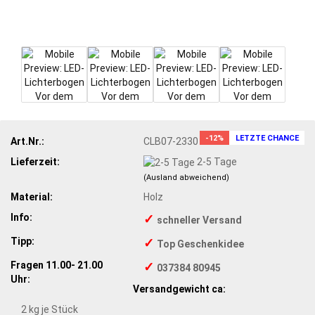
-12%
LETZTE CHANCE
Art.Nr.:
CLB07-2330
Lieferzeit:
2-5 Tage
(Ausland abweichend)
Material:
Holz
Info:
✓
schneller Versand
Tipp:
✓
Top Geschenkidee
Fragen 11.00- 21.00
✓
037384 80945
Uhr:
Versandgewicht ca:
2
kg je Stück