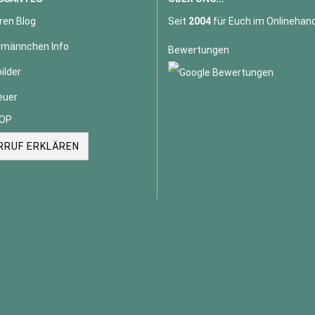
ren Blog
Seit
2004
für Euch im Onlinehand
männchen Info
Bewertungen
ilder
euer
OP
RRUF ERKLÄREN