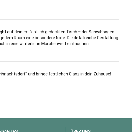
light auf deinem festlich gedeckten Tisch – der Schwibbogen
ht jedem Raum eine besondere Note. Die detailreiche Gestaltung
h in eine winterliche Märchenwelt eintauchen.
hnachtsdorf“ und bringe festlichen Glanz in dein Zuhause!
SSANTES
ÜBER UNS...