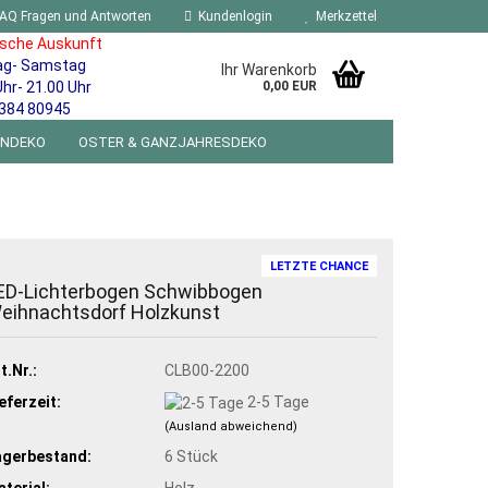
AQ Fragen und Antworten
Kundenlogin
Merkzettel
ische Auskunft
ag- Samstag
Ihr Warenkorb
Uhr- 21.00 Uhr
0,00 EUR
384 80945
ENDEKO
OSTER & GANZJAHRESDEKO
R WANDSCHILDER BLECHSPIELZEUG RETRO
NEUHEITEN
%SONDERANGEBOTE%
LETZTE CHANCE
ED-Lichterbogen Schwibbogen
eihnachtsdorf Holzkunst
t.Nr.:
CLB00-2200
eferzeit:
2-5 Tage
(Ausland abweichend)
agerbestand:
6
Stück
terial:
Holz