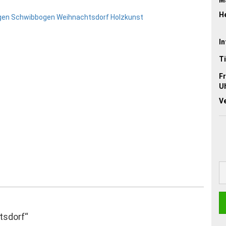
He
In
Ti
Fr
Uh
V
tsdorf“