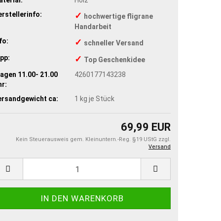
rstellerinfo:
✓
hochwertige fligrane
Handarbeit
fo:
✓
schneller Versand
pp:
✓
Top Geschenkidee
agen 11.00- 21.00
4260177143238
r:
ersandgewicht ca:
1
kg je Stück
69,99 EUR
Kein Steuerausweis gem. Kleinuntern.-Reg. §19 UStG zzgl.
Versand