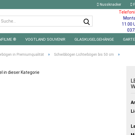
Nussknacker
F
Telefon
Mont
Suche...
11.00 
037
NFILME ®
VOGTLAND SOUVENIR
GLASKUGELGEHÄNGE
GART
 FÜRS KINDERZIMMER | LED WICHTEL & MINIWELTEN
BLECHSCHILDE
»
»
erbögen in Premiumqualität
Schwibbögen Lichterbögen bis 50 cm
el in dieser Kategorie
L
W
Ar
Li
L
Ma