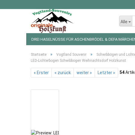
Alle
DREI HASELNÜSSE FÜR ASCHENBRÖDEL & DEFA MÄRCHE
LED LICHTERKETTEN UND FIGUREN
WEIHNACHTSDEKO
»
»
Startseite
Vogtland Souvenir
Schwibbögen und Licht
LED-Lichterbogen Schwibbogen Weihnachtsdorf Holzkunst
54
Artik
« Erster
« zurück
weiter »
Letzter »