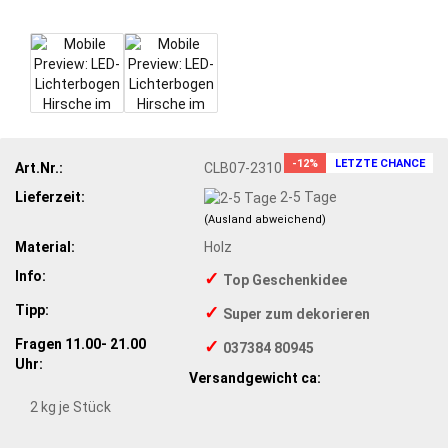
-12%
LETZTE CHANCE
Art.Nr.:
CLB07-2310
Lieferzeit:
2-5 Tage
(Ausland abweichend)
Material:
Holz
Info:
✓
Top Geschenkidee
Tipp:
✓
Super zum dekorieren
Fragen 11.00- 21.00
✓
037384 80945
Uhr:
Versandgewicht ca:
2
kg je Stück