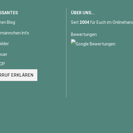
SSANTES
ÜBER UNS...
ren Blog
Seit
2004
für Euch im Onlinehand
männchen Info
Bewertungen
ilder
euer
OP
RRUF ERKLÄREN