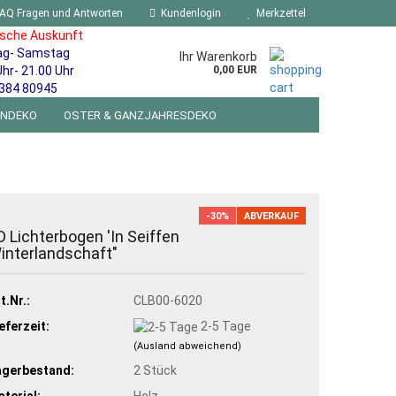
AQ Fragen und Antworten
Kundenlogin
Merkzettel
ische Auskunft
ag- Samstag
Ihr Warenkorb
Uhr- 21.00 Uhr
0,00 EUR
384 80945
ENDEKO
OSTER & GANZJAHRESDEKO
R WANDSCHILDER BLECHSPIELZEUG RETRO
NEUHEITEN
%SONDERANGEBOTE%
-30%
ABVERKAUF
D Lichterbogen 'In Seiffen
interlandschaft"
t.Nr.:
CLB00-6020
eferzeit:
2-5 Tage
(Ausland abweichend)
agerbestand:
2
Stück
terial:
Holz