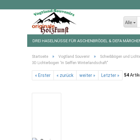
Alle
DREI HASELNÜSSE FÜR ASCHENBRÖDEL & DEFA MÄRCHE
LED LICHTERKETTEN UND FIGUREN
WEIHNACHTSDEKO
»
»
Startseite
Vogtland Souvenir
Schwibbögen und Licht
3D Lichterbogen 'In Seiffen Winterlandschaft"
54
Artik
« Erster
« zurück
weiter »
Letzter »