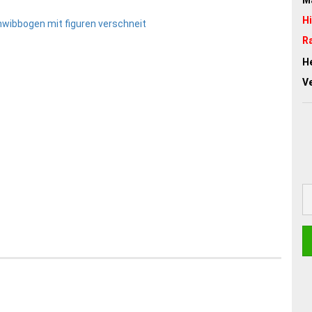
H
R
He
V