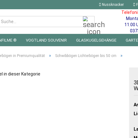
Nussknacker
F
Telefon
Mont
Suche...
11.00 
037
NFILME ®
VOGTLAND SOUVENIR
GLASKUGELGEHÄNGE
GART
 FÜRS KINDERZIMMER | LED WICHTEL & MINIWELTEN
BLECHSCHILDE
»
»
erbögen in Premiumqualität
Schwibbögen Lichterbögen bis 50 cm
el in dieser Kategorie
3
W
Ar
Li
L
Ma