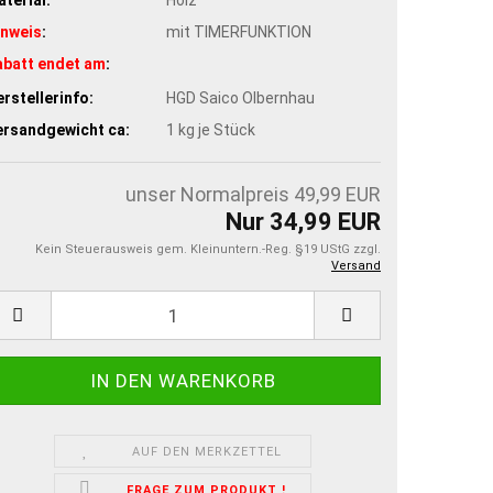
inweis
:
mit TIMERFUNKTION
abatt endet am
:
rstellerinfo:
HGD Saico Olbernhau
ersandgewicht ca:
1
kg je Stück
unser Normalpreis 49,99 EUR
Nur 34,99 EUR
Kein Steuerausweis gem. Kleinuntern.-Reg. §19 UStG zzgl.
Versand
AUF DEN MERKZETTEL
FRAGE ZUM PRODUKT !