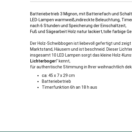
Batteriebetrieb 3 Mignon, mit Batteriefach und Schalt
LED-Lampen warmweiß,indireckte Beleuchtung, Timer
nach 6 Stunden und Speicherung der Einschaltzeit,
Fuß und Sägearbeit Holz natur lackiert,tolle farbige G
Der Holz-Schwibbogen ist liebevoll gefertigt und zeigt
Marktstand, Häusern und ist beschneid. Dieser Lichte
insgesamt 10 LED Lampen sorgt das kleine Holz-Ku
Lichterboge
n” kennt,
für authentische Stimmung in Ihrer weihnachtlich de
ca:
45 x 7 x 29 cm
Batteriebetrieb
Timerfunktion 6h an 18 h aus