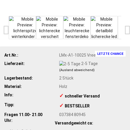
LETZTE CHANCE
Art.Nr.:
LMx-A1-10025 Vree
Lieferzeit:
2-5 Tage
(Ausland abweichend)
Lagerbestand:
2
Stück
Material:
Holz
Info:
✓
​schneller Versand
Tipp:
✓
​BESTSELLER
Fragen 11.00- 21.00
037384 80945
Uhr:
Versandgewicht ca: