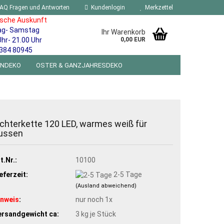
AQ Fragen und Antworten
Kundenlogin
Merkzettel
ische Auskunft
ag- Samstag
Ihr Warenkorb
Uhr- 21.00 Uhr
0,00 EUR
384 80945
ENDEKO
OSTER & GANZJAHRESDEKO
R WANDSCHILDER BLECHSPIELZEUG RETRO
NEUHEITEN
%SONDERANGEBOTE%
ichterkette 120 LED, warmes weiß für
ussen
t.Nr.:
10100
eferzeit:
2-5 Tage
(Ausland abweichend)
inweis
:
nur noch 1x
ersandgewicht ca:
3
kg je Stück