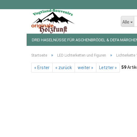
Alle
DREI HASELNÜSSE FÜR ASCHENBRÖDEL & DEFA MÄRCHE
LED LICHTERKETTEN UND FIGUREN
WEIHNACHTSDEKO
»
»
Startseite
LED Lichterketten und Figuren
Lichterkette
59
Artik
« Erster
« zurück
weiter »
Letzter »