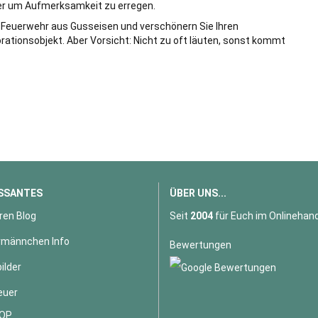
er um Aufmerksamkeit zu erregen.
 Feuerwehr aus Gusseisen und verschönern Sie Ihren
tionsobjekt. Aber Vorsicht: Nicht zu oft läuten, sonst kommt
SSANTES
ÜBER UNS...
ren Blog
Seit
2004
für Euch im Onlinehand
männchen Info
Bewertungen
ilder
euer
OP