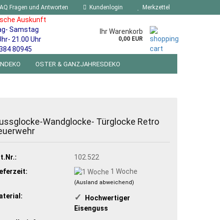
AQ Fragen und Antworten
Kundenlogin
Merkzettel
ische Auskunft
ag- Samstag
Ihr Warenkorb
Uhr- 21.00 Uhr
0,00 EUR
384 80945
ENDEKO
OSTER & GANZJAHRESDEKO
R WANDSCHILDER BLECHSPIELZEUG RETRO
NEUHEITEN
%SONDERANGEBOTE%
ussglocke-Wandglocke- Türglocke Retro
euerwehr
t.Nr.:
102.522
eferzeit:
1 Woche
(Ausland abweichend)
terial:
✓
​ Hochwertiger
Eisenguss