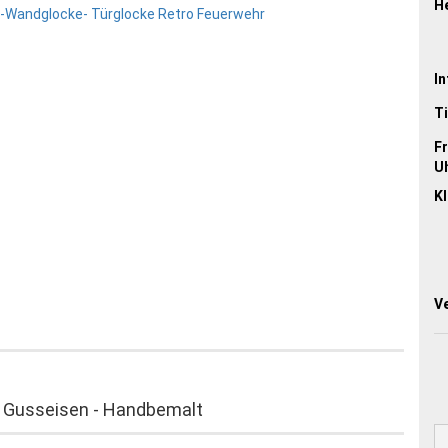
He
In
Ti
Fr
Uh
Kl
V
 Gusseisen - Handbemalt