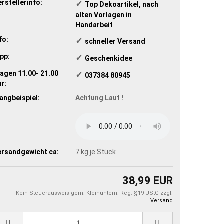
rstellerinfo:
✓
​Top Dekoartikel, nach
alten Vorlagen in
Handarbeit
fo:
✓
​schneller Versand
pp:
✓
​Geschenkidee
agen 11.00- 21.00
✓
​ 037384 80945
r:
angbeispiel:
Achtung Laut !
ersandgewicht ca:
7
kg je Stück
38,99 EUR
Kein Steuerausweis gem. Kleinuntern.-Reg. §19 UStG zzgl.
Versand