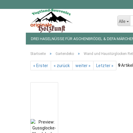
Alle
DREI HASELNÜSSE FÜR ASCHENBRÖDEL & DEFA MÄRCHE
LED LICHTERKETTEN UND FIGUREN
WEIHNACHTSDEKO
»
»
Startseite
Gartendeko
Wand und Haustürglocken Ret
9
Artike
« Erster
« zurück
weiter »
Letzter »