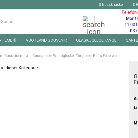
Nussknacker
F
Telefon
Mont
Suche...
11.00 
037
NFILME ®
VOGTLAND SOUVENIR
GLASKUGELGEHÄNGE
GART
 FÜRS KINDERZIMMER | LED WICHTEL & MINIWELTEN
BLECHSCHILDE
»
ro Gusseisen
Gussglocke-Wandglocke- Türglocke Retro Feuerwehr
l in dieser Kategorie
G
F
Ar
Li
Ma