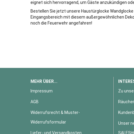
eignet sich hervorragend, um Gäste anzukündigen od
Bestellen Sie jetzt unsere Haustürglocke Wandglocke
Eingangsbereich mit diesem außergewöhnlichen Dekora
noch die Feuerwehr angefahren!
MEHR ÜBER...
INTERE
Impressum
Zu unse
AGB
Räucher
Widerrufsrecht & Muster-
Kundenb
Widerrufsformular
Unser n
Liefer- und Versandkosten
SALESH