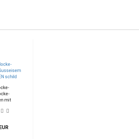
ocke-
ocke-
en mit
SCHILD...
 EUR