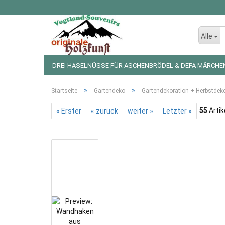
Alle
DREI HASELNÜSSE FÜR ASCHENBRÖDEL & DEFA MÄRCHE
LED LICHTERKETTEN UND FIGUREN
WEIHNACHTSDEKO
»
»
Startseite
Gartendeko
Gartendekoration + Herbstdek
55
Artik
« Erster
« zurück
weiter »
Letzter »