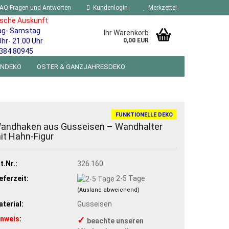
AQ Fragen und Antworten
Kundenlogin
Merkzettel
ische Auskunft
ag- Samstag
Ihr Warenkorb
Uhr- 21.00 Uhr
0,00 EUR
384 80945
ENDEKO
OSTER & GANZJAHRESDEKO
R WANDSCHILDER BLECHSPIELZEUG RETRO
NEUHEITEN
%SONDERANGEBOTE%
FUNKTIONELLE DEKO
andhaken aus Gusseisen – Wandhalter
it Hahn-Figur
t.Nr.:
326.160
eferzeit:
2-5 Tage
(Ausland abweichend)
terial:
Gusseisen
inweis
:
✓
beachte unseren