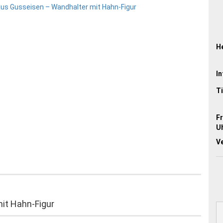
He
In
Ti
Fr
Uh
V
it Hahn-Figur