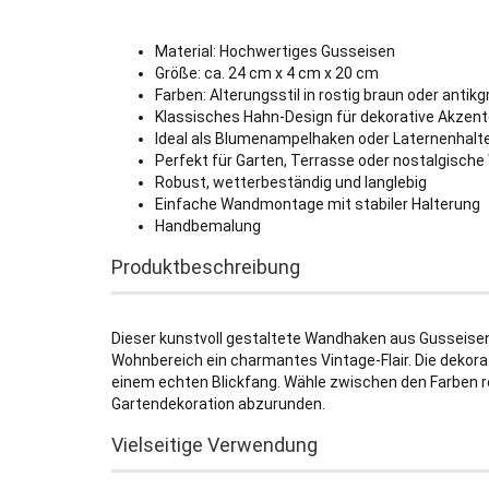
Material: Hochwertiges Gusseisen
Größe: ca. 24 cm x 4 cm x 20 cm
Farben: Alterungsstil in rostig braun oder antikg
Klassisches Hahn-Design für dekorative Akzen
Ideal als Blumenampelhaken oder Laternenhalt
Perfekt für Garten, Terrasse oder nostalgisch
Robust, wetterbeständig und langlebig
Einfache Wandmontage mit stabiler Halterung
Handbemalung
Produktbeschreibung
Dieser kunstvoll gestaltete Wandhaken aus Gusseisen 
Wohnbereich ein charmantes Vintage-Flair. Die dekora
einem echten Blickfang. Wähle zwischen den Farben ros
Gartendekoration abzurunden.
Vielseitige Verwendung