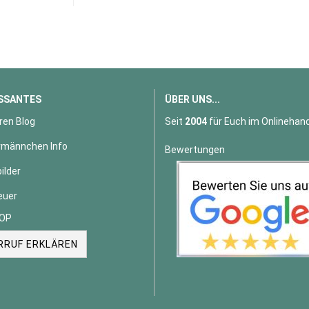
SSANTES
ÜBER UNS...
ren Blog
Seit
2004
für Euch im Onlinehand
männchen Info
Bewertungen
ilder
euer
OP
RRUF ERKLÄREN