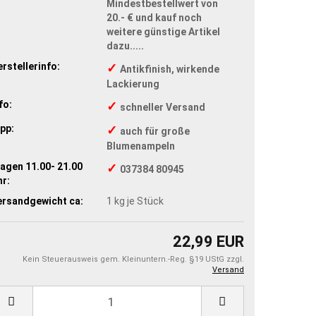
Mindestbestellwert von
20.- € und kauf noch
weitere günstige Artikel
dazu.....
rstellerinfo:
✓
Antikfinish, wirkende
Lackierung
fo:
✓
schneller Versand
pp:
✓
auch für große
Blumenampeln
agen 11.00- 21.00
✓
037384 80945
r:
ersandgewicht ca:
1
kg je Stück
22,99 EUR
Kein Steuerausweis gem. Kleinuntern.-Reg. §19 UStG zzgl.
Versand