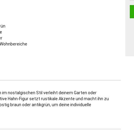
rün
te
er
e Wohnbereiche
im nostalgischen Stil verleiht deinem Garten oder
tive Hahn-Figur setzt rustikale Akzente und macht ihn zu
tig braun oder antikgrün, um deine individuelle