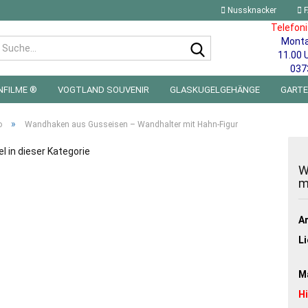
Nussknacker
F
Telefon
Mont
Suche...
11.00 
037
NFILME ®
VOGTLAND SOUVENIR
GLASKUGELGEHÄNGE
GART
 FÜRS KINDERZIMMER | LED WICHTEL & MINIWELTEN
BLECHSCHILDE
»
o
Wandhaken aus Gusseisen – Wandhalter mit Hahn-Figur
el in dieser Kategorie
W
m
Ar
Li
Ma
H