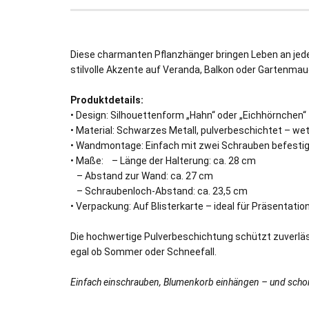
Diese charmanten Pflanzhänger bringen Leben an jed
stilvolle Akzente auf Veranda, Balkon oder Gartenmau
Produktdetails:
• Design: Silhouettenform „Hahn“ oder „Eichhörnchen“
• Material: Schwarzes Metall, pulverbeschichtet – we
• Wandmontage: Einfach mit zwei Schrauben befestig
• Maße: – Länge der Halterung: ca. 28 cm
– Abstand zur Wand: ca. 27 cm
– Schraubenloch-Abstand: ca. 23,5 cm
• Verpackung: Auf Blisterkarte – ideal für Präsentati
Die hochwertige Pulverbeschichtung schützt zuverläs
egal ob Sommer oder Schneefall.
Einfach einschrauben, Blumenkorb einhängen – und sch