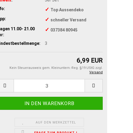
fo:
✓
Top Aussendeko
pp:
✓
schneller Versand
agen 11.00- 21.00
✓
037384 80945
r:
indestbestellmenge:
3
6,99 EUR
Kein Steuerausweis gem. Kleinuntern.-Reg. §19 UStG zzgl.
Versand
AUF DEN MERKZETTEL
FRAGE ZUM PRODUKT !