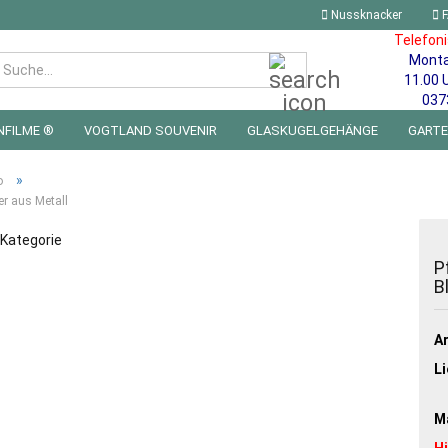
Nussknacker
F
Telefon
Mont
Suche...
11.00 
037
NFILME ®
VOGTLAND SOUVENIR
GLASKUGELGEHÄNGE
GART
 FÜRS KINDERZIMMER | LED WICHTEL & MINIWELTEN
BLECHSCHILDE
»
o
r aus Metall
r Kategorie
P
B
Ar
Li
Ma
H