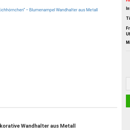
In
Ti
Fr
Uh
M
korative Wandhalter aus Metall