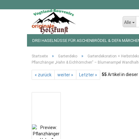
Alle
DREI HASELNÜSSE FÜR ASCHENBRÖDEL & DEFA MÄRCHE
LED LICHTERKETTEN UND FIGUREN
WEIHNACHTSDEKO
»
»
Startseite
Gartendeko
Gartendekoration + Herbstdek
Pflanzhänger „Hahn & Eichhörnchen“ – Blumenampel Wandhalte
55
Artikel in diese
« zurück
weiter »
Letzter »