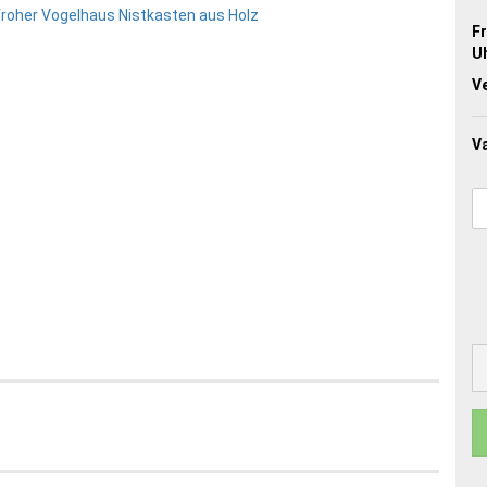
Fr
Uh
V
Va