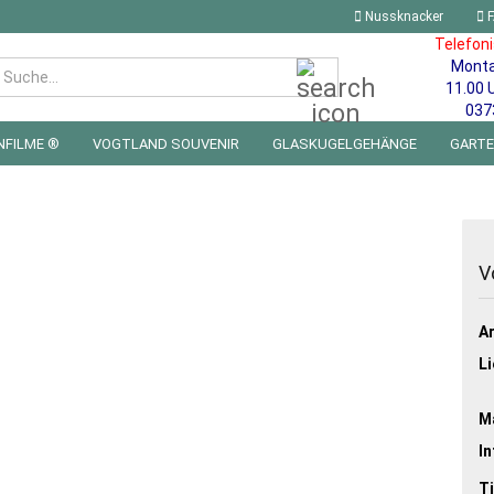
Nussknacker
F
Telefon
Mont
Suche...
11.00 
037
NFILME ®
VOGTLAND SOUVENIR
GLASKUGELGEHÄNGE
GART
 FÜRS KINDERZIMMER | LED WICHTEL & MINIWELTEN
BLECHSCHILDE
V
Ar
Li
Ma
In
Ti