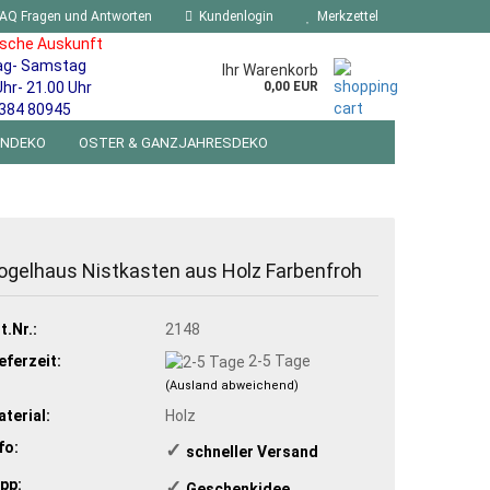
AQ Fragen und Antworten
Kundenlogin
Merkzettel
ische Auskunft
ag- Samstag
Ihr Warenkorb
Uhr- 21.00 Uhr
0,00 EUR
384 80945
ENDEKO
OSTER & GANZJAHRESDEKO
R WANDSCHILDER BLECHSPIELZEUG RETRO
NEUHEITEN
%SONDERANGEBOTE%
ogelhaus Nistkasten aus Holz Farbenfroh
t.Nr.:
2148
eferzeit:
2-5 Tage
(Ausland abweichend)
terial:
Holz
fo:
✓
​schneller Versand
pp:
✓
​Geschenkidee