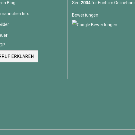
ren Blog
Seit
2004
für Euch im Onlinehand
männchen Info
Bewertungen
ilder
euer
OP
RRUF ERKLÄREN