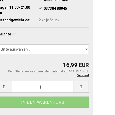
agen 11.00- 21.00
✓
​ 037384 80945
r:
ersandgewicht ca:
2
kg je Stück
riante-1:
16,99 EUR
Kein Steuerausweis gem. Kleinuntern.-Reg. §19 UStG zzgl.
Versand