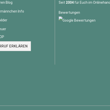
ren Blog
Seit
2004
für Euch im Onlinehand
männchen Info
Bewertungen
ilder
euer
OP
RRUF ERKLÄREN