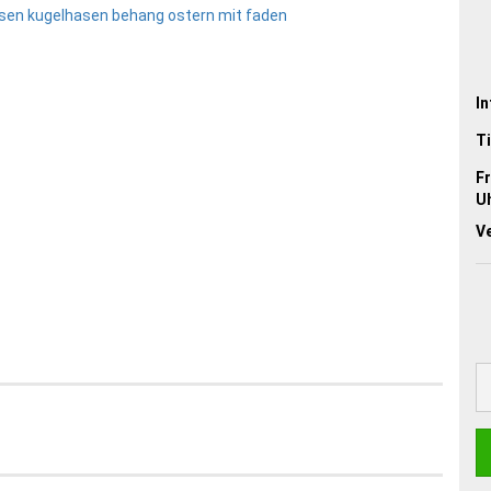
In
Ti
Fr
Uh
V