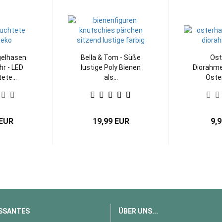
gelhasen
Bella & Tom - Süße
Ost
hr - LED
lustige Poly Bienen
Diorahme
ete...
als...
Oster
 EUR
19,99 EUR
9,
SSANTES
ÜBER UNS...