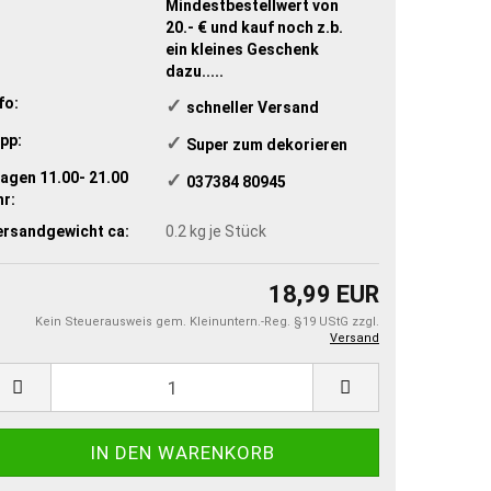
Mindestbestellwert von
20.- € und kauf noch z.b.
ein kleines Geschenk
dazu.....
fo:
✓
schneller Versand
pp:
✓
​ Super zum dekorieren
agen 11.00- 21.00
✓
​ 037384 80945
r:
ersandgewicht ca:
0.2
kg je Stück
18,99 EUR
Kein Steuerausweis gem. Kleinuntern.-Reg. §19 UStG zzgl.
Versand