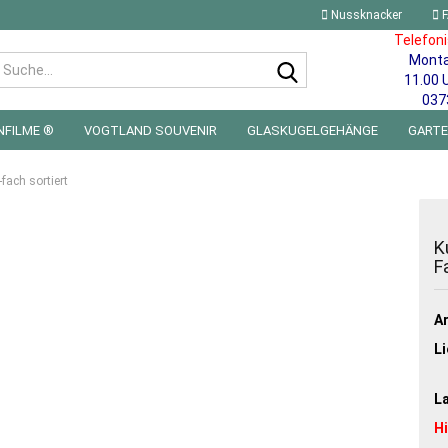
Nussknacker
F
Telefon
Mont
Suche...
11.00 
037
NFILME ®
VOGTLAND SOUVENIR
GLASKUGELGEHÄNGE
GART
 FÜRS KINDERZIMMER | LED WICHTEL & MINIWELTEN
BLECHSCHILDE
fach sortiert
K
F
Ar
Li
L
H