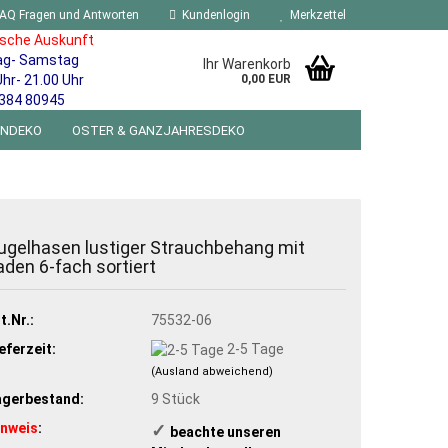
AQ Fragen und Antworten
Kundenlogin
Merkzettel
ische Auskunft
ag- Samstag
Ihr Warenkorb
Uhr- 21.00 Uhr
0,00 EUR
384 80945
ENDEKO
OSTER & GANZJAHRESDEKO
R WANDSCHILDER BLECHSPIELZEUG RETRO
NEUHEITEN
%SONDERANGEBOTE%
ugelhasen lustiger Strauchbehang mit
aden 6-fach sortiert
t.Nr.:
75532-06
eferzeit:
2-5 Tage
(Ausland abweichend)
agerbestand:
9
Stück
inweis
:
✓
​ beachte unseren