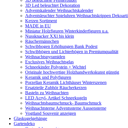
3D beleuchtete Fensterbilder
3D Led beleuchtet Dekoration
Adventskalender Weihnachtskalender
Adventsleuchter Spieluhren Weihnachtskrippen Dekoarti
Kerzen Sortiment
MADE in EU
Miniatur Holzfiguren Winterkinderfiguren u.a.
Nussknacker XXl bis klein
Räuchermännchen
Schwibbogen Erhöhungen Bank Podest
Schwibbögen und Lichterbögen in Premiumqualität
Weihnachtspyramiden
Exclusives Weihnachtsglas
Schneekinder Polystein + Wichtel
Originale hochwertige Holzhandwerkskunst günstig
Keramik und Polyfiguren
Porzellan Keramik Lichthäuser Winterszenen
Ersatzteile Zubhör Räucherkerzen
Basteln zu Weihnachten
LED Acryl- Artikel Schneekugeln
Weihnachtsbaumschmuck- Baumschmuck
Weihnachtsterne Adventssterne Aussensterne
Vogtland Souvenir anzeigen
Glaskugelgehänge
Gartendeko