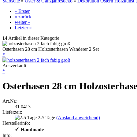
Startseite
»
Oster & Ganzjahresdeko
»
Dekoration Ostern Holzkunst u
« Erster
« zurück
weiter »
Letzter »
14
Artikel in dieser Kategorie
Osterhasen 28 cm Holzosterhasen Wanderer 2 Set
*
Ausverkauft
*
Osterhasen 28 cm Holzosterhas
Art.Nr.:
31 0413
Lieferzeit:
2-5 Tage
(Ausland abweichend)
Herstellerinfo:
✓
​Handmade
Info: