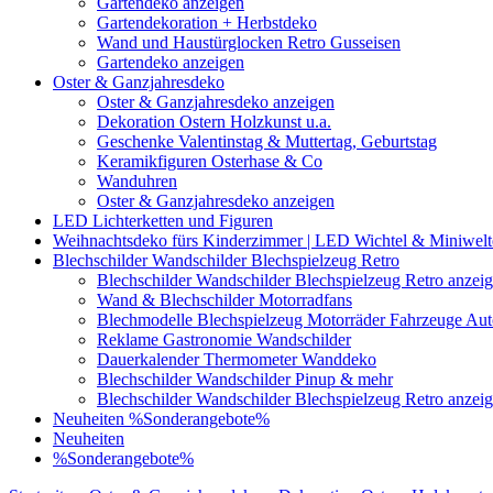
Gartendeko anzeigen
Gartendekoration + Herbstdeko
Wand und Haustürglocken Retro Gusseisen
Gartendeko anzeigen
Oster & Ganzjahresdeko
Oster & Ganzjahresdeko anzeigen
Dekoration Ostern Holzkunst u.a.
Geschenke Valentinstag & Muttertag, Geburtstag
Keramikfiguren Osterhase & Co
Wanduhren
Oster & Ganzjahresdeko anzeigen
LED Lichterketten und Figuren
Weihnachtsdeko fürs Kinderzimmer | LED Wichtel & Miniwelt
Blechschilder Wandschilder Blechspielzeug Retro
Blechschilder Wandschilder Blechspielzeug Retro anzei
Wand & Blechschilder Motorradfans
Blechmodelle Blechspielzeug Motorräder Fahrzeuge Auto
Reklame Gastronomie Wandschilder
Dauerkalender Thermometer Wanddeko
Blechschilder Wandschilder Pinup & mehr
Blechschilder Wandschilder Blechspielzeug Retro anzei
Neuheiten
%Sonderangebote%
Neuheiten
%Sonderangebote%