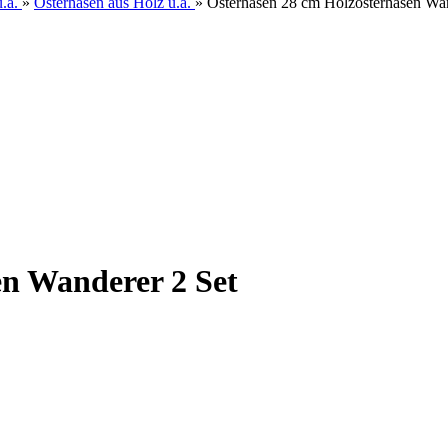
.a.
»
Osterhasen aus Holz u.a.
»
Osterhasen 28 cm Holzosterhasen Wan
en Wanderer 2 Set