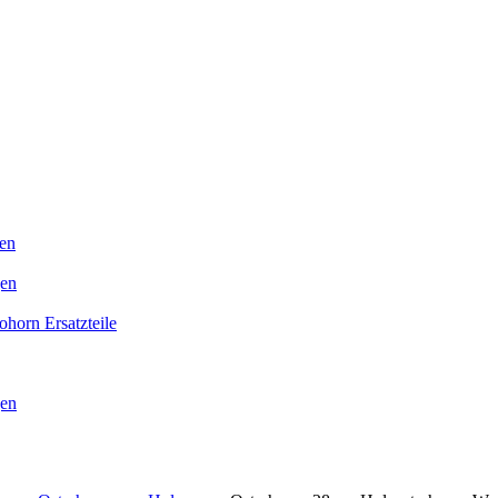
en
gen
horn Ersatzteile
gen