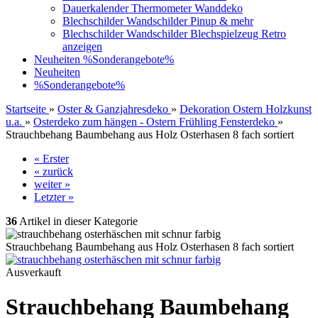
Dauerkalender Thermometer Wanddeko
Blechschilder Wandschilder Pinup & mehr
Blechschilder Wandschilder Blechspielzeug Retro
anzeigen
Neuheiten
%Sonderangebote%
Neuheiten
%Sonderangebote%
Startseite
»
Oster & Ganzjahresdeko
»
Dekoration Ostern Holzkunst
u.a.
»
Osterdeko zum hängen - Ostern Frühling Fensterdeko
»
Strauchbehang Baumbehang aus Holz Osterhasen 8 fach sortiert
« Erster
« zurück
weiter »
Letzter »
36
Artikel in dieser Kategorie
Strauchbehang Baumbehang aus Holz Osterhasen 8 fach sortiert
Ausverkauft
Strauchbehang Baumbehang