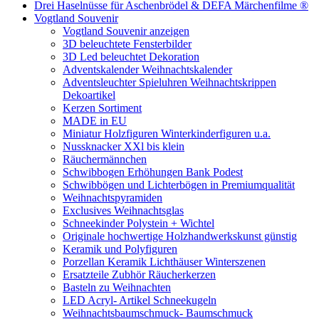
Drei Haselnüsse für Aschenbrödel & DEFA Märchenfilme ®
Vogtland Souvenir
Vogtland Souvenir anzeigen
3D beleuchtete Fensterbilder
3D Led beleuchtet Dekoration
Adventskalender Weihnachtskalender
Adventsleuchter Spieluhren Weihnachtskrippen
Dekoartikel
Kerzen Sortiment
MADE in EU
Miniatur Holzfiguren Winterkinderfiguren u.a.
Nussknacker XXl bis klein
Räuchermännchen
Schwibbogen Erhöhungen Bank Podest
Schwibbögen und Lichterbögen in Premiumqualität
Weihnachtspyramiden
Exclusives Weihnachtsglas
Schneekinder Polystein + Wichtel
Originale hochwertige Holzhandwerkskunst günstig
Keramik und Polyfiguren
Porzellan Keramik Lichthäuser Winterszenen
Ersatzteile Zubhör Räucherkerzen
Basteln zu Weihnachten
LED Acryl- Artikel Schneekugeln
Weihnachtsbaumschmuck- Baumschmuck