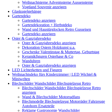
Weihnachtsterne Adventssterne Aussensterne
Vogtland Souvenir anzeigen
Glaskugelgehänge
Gartendeko
Gartendeko anzeigen
Gartendekoration + Herbstdeko
Wand und Haustürglocken Retro Gusseisen
Gartendeko anzeigen
Oster & Ganzjahresdeko
Oster & Ganzjahresdeko anzeigen
Dekoration Ostern Holzkunst u.a.
Geschenke Valentinstag & Muttertag, Geburtstag
Keramikfiguren Osterhase & Co
Wanduhren
Oster & Ganzjahresdeko anzeigen
LED Lichterketten und Figuren
Weihnachtsdeko fürs Kinderzimmer | LED Wichtel &
Miniwelten
Blechschilder Wandschilder Blechspielzeug Retro
Blechschilder Wandschilder Blechspielzeug Retro
anzeigen
Wand & Blechschilder Motorradfans
Blechmodelle Blechspielzeug Motorräder Fahrzeuge
Autohorn Ersatzteile
Reklame Gastronomie Wandschilder