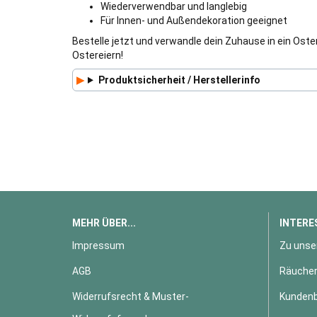
Wiederverwendbar und langlebig
Für Innen- und Außendekoration geeignet
Bestelle jetzt und verwandle dein Zuhause in ein O
Ostereiern!
Produktsicherheit / Herstellerinfo
MEHR ÜBER...
INTERE
Impressum
Zu unse
AGB
Räucher
Widerrufsrecht & Muster-
Kundenb