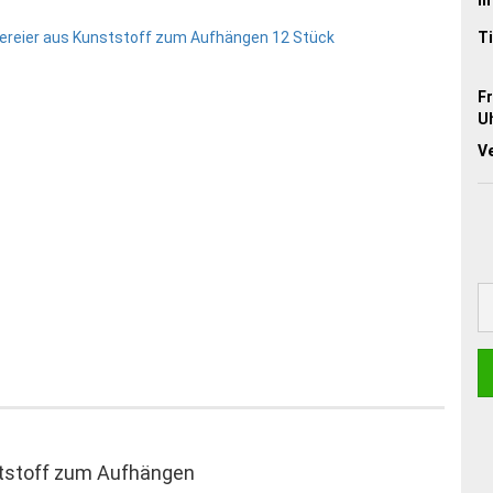
Ti
Fr
Uh
V
tstoff zum Aufhängen