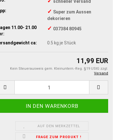
✓
schneller Versand
pp:
✓
Super zum Aussen
dekorieren
agen 11.00- 21.00
✓
037384 80945
r:
ersandgewicht ca:
0.5
kg je Stück
11,99 EUR
Kein Steuerausweis gem. Kleinuntern.-Reg. §19 UStG zzgl.
Versand
AUF DEN MERKZETTEL
FRAGE ZUM PRODUKT !