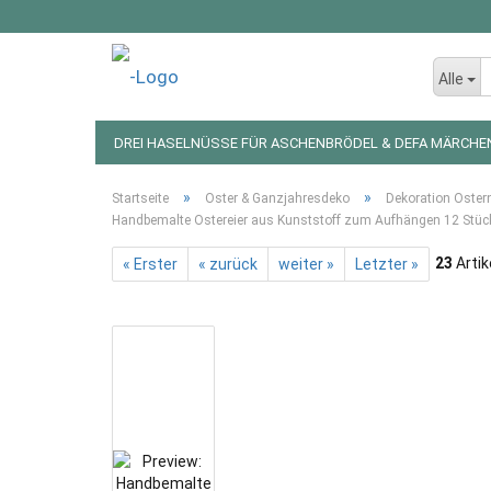
Alle
DREI HASELNÜSSE FÜR ASCHENBRÖDEL & DEFA MÄRCHE
LED LICHTERKETTEN UND FIGUREN
WEIHNACHTSDEKO
»
»
Startseite
Oster & Ganzjahresdeko
Dekoration Oster
Handbemalte Ostereier aus Kunststoff zum Aufhängen 12 Stüc
23
Artik
« Erster
« zurück
weiter »
Letzter »