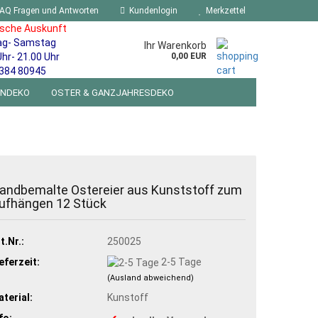
AQ Fragen und Antworten
Kundenlogin
Merkzettel
ische Auskunft
ag- Samstag
Ihr Warenkorb
Uhr- 21.00 Uhr
0,00 EUR
384 80945
ENDEKO
OSTER & GANZJAHRESDEKO
R WANDSCHILDER BLECHSPIELZEUG RETRO
NEUHEITEN
%SONDERANGEBOTE%
andbemalte Ostereier aus Kunststoff zum
ufhängen 12 Stück
t.Nr.:
250025
eferzeit:
2-5 Tage
(Ausland abweichend)
terial:
Kunstoff
fo: