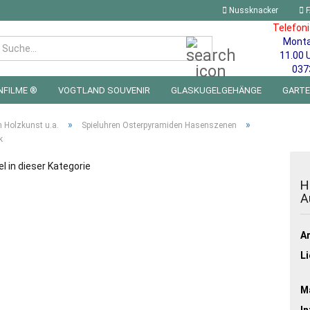
Nussknacker
F
Telefon
Mont
Suche...
11.00 
037
NFILME ®
VOGTLAND SOUVENIR
GLASKUGELGEHÄNGE
GART
 FÜRS KINDERZIMMER | LED WICHTEL & MINIWELTEN
BLECHSCHILDE
»
»
n Holzkunst u.a.
Spieluhren Osterpyramiden Hasenszenen
k
el in dieser Kategorie
H
A
Ar
Li
Ma
In