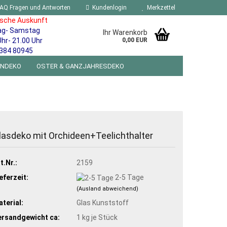
AQ Fragen und Antworten
Kundenlogin
Merkzettel
ische Auskunft
ag- Samstag
Ihr Warenkorb
Uhr- 21.00 Uhr
0,00 EUR
384 80945
ENDEKO
OSTER & GANZJAHRESDEKO
R WANDSCHILDER BLECHSPIELZEUG RETRO
NEUHEITEN
%SONDERANGEBOTE%
lasdeko mit Orchideen+Teelichthalter
t.Nr.:
2159
eferzeit:
2-5 Tage
(Ausland abweichend)
terial:
Glas Kunststoff
ersandgewicht ca:
1
kg je Stück