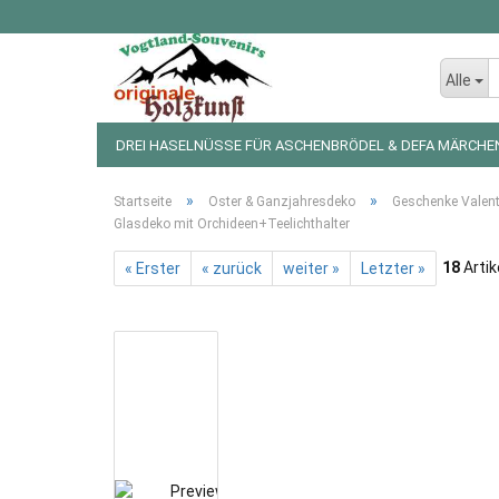
Alle
DREI HASELNÜSSE FÜR ASCHENBRÖDEL & DEFA MÄRCHE
LED LICHTERKETTEN UND FIGUREN
WEIHNACHTSDEKO
»
»
Startseite
Oster & Ganzjahresdeko
Geschenke Valent
Glasdeko mit Orchideen+Teelichthalter
18
Artik
« Erster
« zurück
weiter »
Letzter »