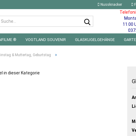
Nussknacker
F
Telefon
Mont
Suche...
11.00 
037
NFILME ®
VOGTLAND SOUVENIR
GLASKUGELGEHÄNGE
GART
 FÜRS KINDERZIMMER | LED WICHTEL & MINIWELTEN
BLECHSCHILDE
»
instag & Muttertag, Geburtstag
el in dieser Kategorie
G
Ar
Li
Ma
V