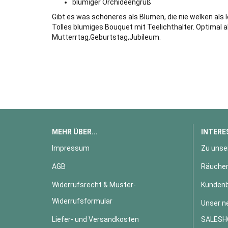
blumiger Orchideengruß
Gibt es was schöneres als Blumen, die nie welken al
Tolles blumiges Bouquet mit Teelichthalter. Optimal 
Mutterrtag,Geburtstag,Jubileum.
MEHR ÜBER...
INTERE
Impressum
Zu unse
AGB
Räucher
Widerrufsrecht & Muster-
Kundenb
Widerrufsformular
Unser n
Liefer- und Versandkosten
SALESH