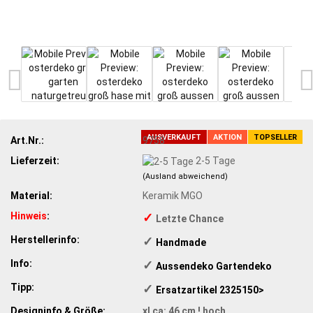
AUSVERKAUFT
AKTION
TOPSELLER
Art.Nr.:
9758
Lieferzeit:
2-5 Tage
(Ausland abweichend)
Material:
Keramik MGO
Hinweis
:
✓
Letzte Chance
Herstellerinfo:
✓
​Handmade
Info:
✓
Aussendeko Gartendeko
Tipp:
✓
Ersatzartikel ​2325150>
Designinfo & Größe:
xl ca: 46 cm ! hoch